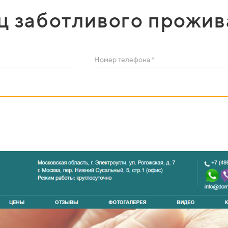
яц заботливого прожив
Номер телефона *