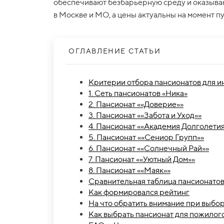
обеспечивают безбарьерную среду и оказываю
в Москве и МО, а цены актуальны на момент п
ОГЛАВЛЕНИЕ СТАТЬИ
Критерии отбора пансионатов для и
1. Сеть пансионатов «Ника»
2. Пансионат ««Доверие»»
3. Пансионат ««Забота и Уход»»
4. Пансионат ««Академия Долголети
5. Пансионат ««Сениор Групп»»
6. Пансионат ««Солнечный Рай»»
7. Пансионат ««Уютный Дом»»
8. Пансионат ««Маяк»»
Сравнительная таблица пансионато
Как формировался рейтинг
На что обратить внимание при выбо
Как выбрать пансионат для пожилог