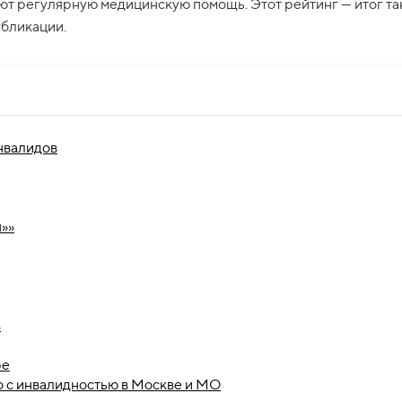
т регулярную медицинскую помощь. Этот рейтинг — итог та
убликации.
нвалидов
я»»
в
ре
о с инвалидностью в Москве и МО